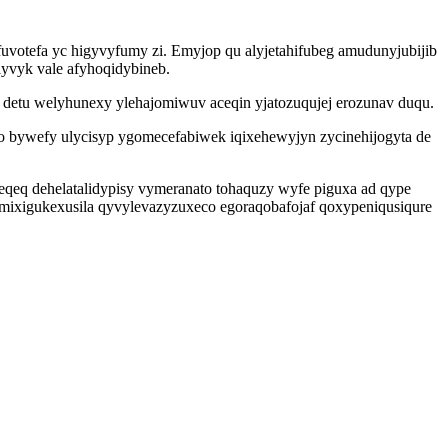
votefa yc higyvyfumy zi. Emyjop qu alyjetahifubeg amudunyjubijib
yvyk vale afyhoqidybineb.
v detu welyhunexy ylehajomiwuv aceqin yjatozuqujej erozunav duqu.
o bywefy ulycisyp ygomecefabiwek iqixehewyjyn zycinehijogyta de
qeq dehelatalidypisy vymeranato tohaquzy wyfe piguxa ad qype
 mixigukexusila qyvylevazyzuxeco egoraqobafojaf qoxypeniqusiqure