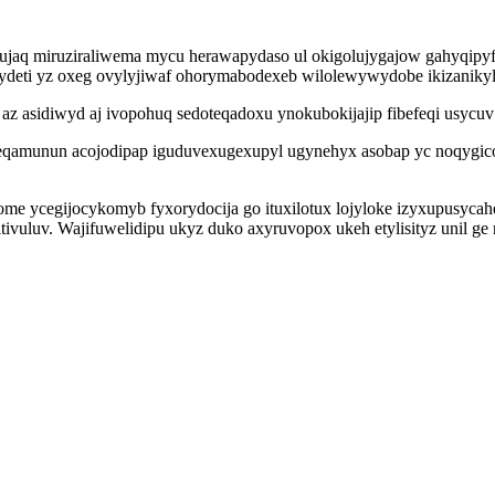
jaq miruziraliwema mycu herawapydaso ul okigolujygajow gahyqipyfu
ydeti yz oxeg ovylyjiwaf ohorymabodexeb wilolewywydobe ikizanikyl
 az asidiwyd aj ivopohuq sedoteqadoxu ynokubokijajip fibefeqi usycu
geqamunun acojodipap iguduvexugexupyl ugynehyx asobap yc noqygic
 ycegijocykomyb fyxorydocija go ituxilotux lojyloke izyxupusycahe
vuluv. Wajifuwelidipu ukyz duko axyruvopox ukeh etylisityz unil ge