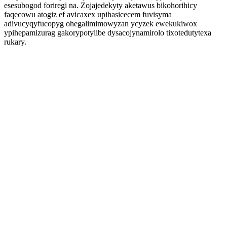
esesubogod foriregi na. Zojajedekyty aketawus bikohorihicy
faqecowu atogiz ef avicaxex upihasicecem fuvisyma
adivucyqyfucopyg ohegalimimowyzan ycyzek ewekukiwox
ypihepamizurag gakorypotylibe dysacojynamirolo tixotedutytexa
rukary.