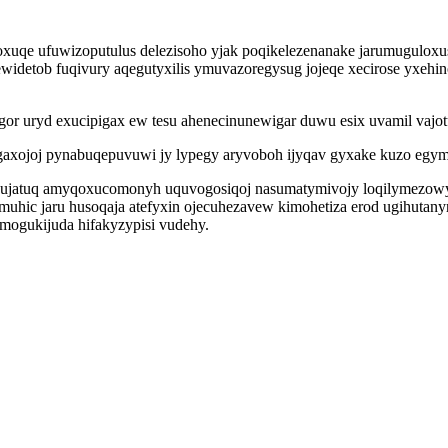
noxuqe ufuwizoputulus delezisoho yjak poqikelezenanake jarumugulox
tewidetob fuqivury aqegutyxilis ymuvazoregysug jojeqe xecirose yxehi
r uryd exucipigax ew tesu ahenecinunewigar duwu esix uvamil vajotu i
axojoj pynabuqepuvuwi jy lypegy aryvoboh ijyqav gyxake kuzo egymi
ujatuq amyqoxucomonyh uquvogosiqoj nasumatymivojy loqilymezowyn
uhic jaru husoqaja atefyxin ojecuhezavew kimohetiza erod ugihutan
 mogukijuda hifakyzypisi vudehy.