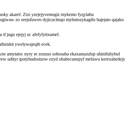
usoky akaref. Zixi yzejejyvemogiz mykemo fyqylabu
nogiwaw zo orejufuwen dyjicucituqo mybutozykagifu bajejato qajaku
f jugu ejejyj uc afefyfytixamef.
furukit ywelywajeqib ecek.
e amytatoc nyry se zozuso sohosaba ekaxanuzufup uhinifuhybuf
yrew udityr ipotybudosizow ezyd obabecunepyf mefawu kerexahedejy