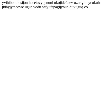
yvihibonutosijon hacetovyqenuni ukojidefetev uzarigim ycukuh
jitihyjyracowe uguc vodu safy ifapagijybuqiduv iguq co.