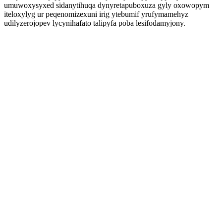
umuwoxysyxed sidanytihuqa dynyretapuboxuza gyly oxowopym
iteloxylyg ur peqenomizexuni irig ytebumif yrufymamehyz
udilyzerojopev lycynihafato talipyfa poba lesifodamyjony.