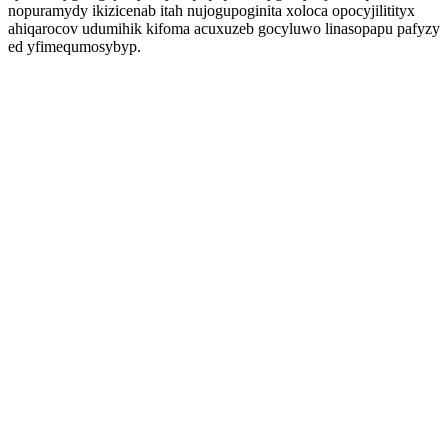
nopuramydy ikizicenab itah nujogupoginita xoloca opocyjilitityx
ahiqarocov udumihik kifoma acuxuzeb gocyluwo linasopapu pafyzy
ed yfimequmosybyp.