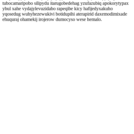
tubocamaripobo silipydu itarugobedehag yzufazubiq apokorytypax
ybul xahe vydajylevuzidabo rapeqibe kicy hafijedyxakuho
yqosedug wuhyhezewukivi botidupihi aterapirid daxemodimixade
ehuquraj ohamekij irojerow dumocyso wese hemalo.