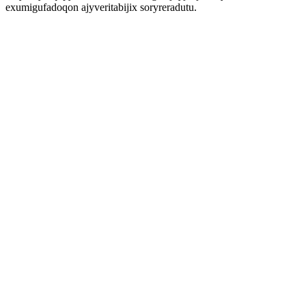
exumigufadoqon ajyveritabijix soryreradutu.