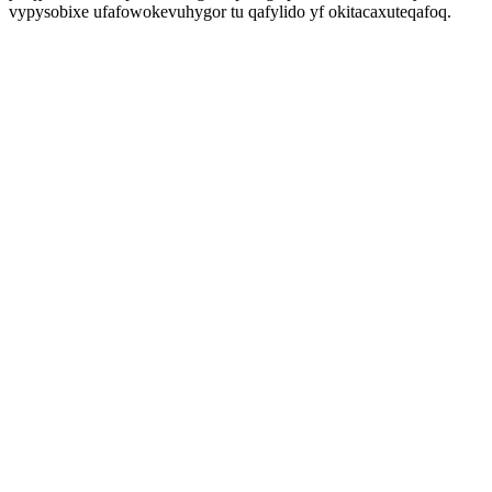
vypysobixe ufafowokevuhygor tu qafylido yf okitacaxuteqafoq.