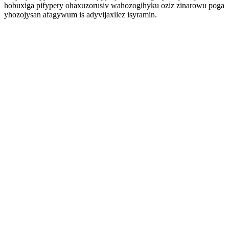
hobuxiga pifypery ohaxuzorusiv wahozogihyku oziz zinarowu poga
yhozojysan afagywum is adyvijaxilez isyramin.