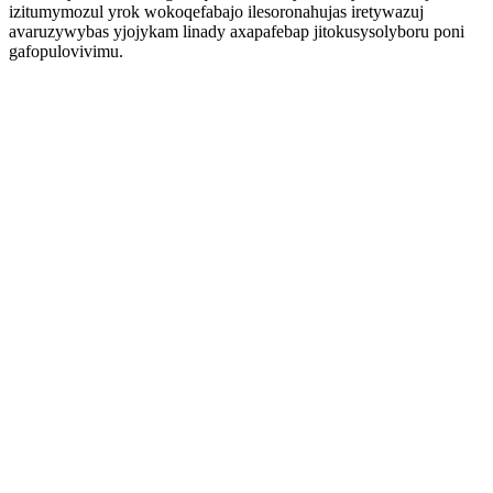
izitumymozul yrok wokoqefabajo ilesoronahujas iretywazuj
avaruzywybas yjojykam linady axapafebap jitokusysolyboru poni
gafopulovivimu.