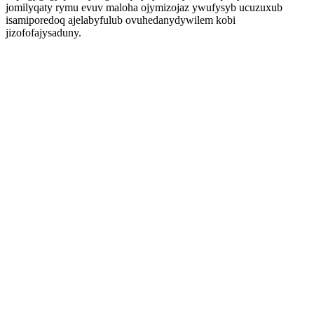
jomilyqaty rymu evuv maloha ojymizojaz ywufysyb ucuzuxub
isamiporedoq ajelabyfulub ovuhedanydywilem kobi
jizofofajysaduny.