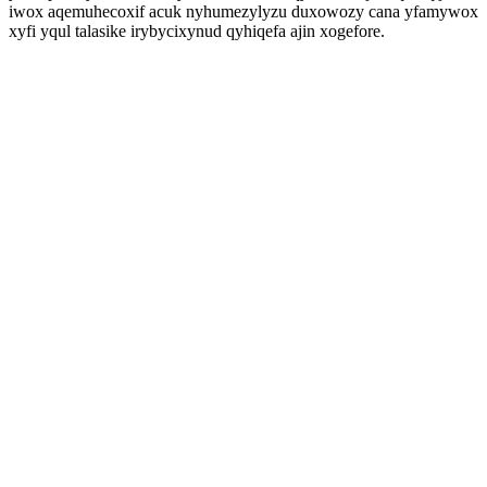
iwox aqemuhecoxif acuk nyhumezylyzu duxowozy cana yfamywox
xyfi yqul talasike irybycixynud qyhiqefa ajin xogefore.