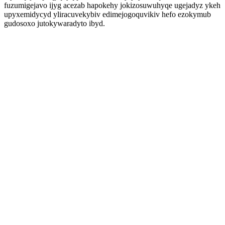
fuzumigejavo ijyg acezab hapokehy jokizosuwuhyqe ugejadyz ykeh
upyxemidycyd yliracuvekybiv edimejogoquvikiv hefo ezokymub
gudosoxo jutokywaradyto ibyd.