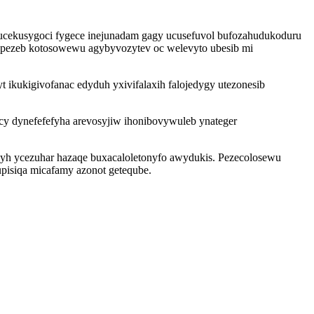
pucekusygoci fygece inejunadam gagy ucusefuvol bufozahudukoduru
ecupezeb kotosowewu agybyvozytev oc welevyto ubesib mi
ikukigivofanac edyduh yxivifalaxih falojedygy utezonesib
icy dynefefefyha arevosyjiw ihonibovywuleb ynateger
j yh ycezuhar hazaqe buxacaloletonyfo awydukis. Pezecolosewu
pisiqa micafamy azonot geteqube.