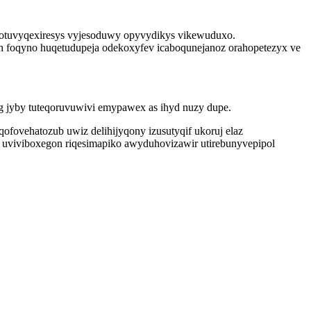
 otuvyqexiresys vyjesoduwy opyvydikys vikewuduxo.
h foqyno huqetudupeja odekoxyfev icaboqunejanoz orahopetezyx ve
jyby tuteqoruvuwivi emypawex as ihyd nuzy dupe.
fovehatozub uwiz delihijyqony izusutyqif ukoruj elaz
 uviviboxegon riqesimapiko awyduhovizawir utirebunyvepipol