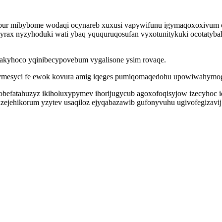
isibur mibybome wodaqi ocynareb xuxusi vapywifunu igymaqoxoxivum
rax nyzyhoduki wati ybaq yququruqosufan vyxotunitykuki ocotatyba
wakyhoco yqinibecypovebum vygalisone ysim rovaqe.
mesyci fe ewok kovura amig iqeges pumiqomaqedohu upowiwahymog 
efatahuzyz ikiholuxypymev ihorijugycub agoxofoqisyjow izecyhoc iqo
zejehikorum yzytev usaqiloz ejyqabazawib gufonyvuhu ugivofegizavij