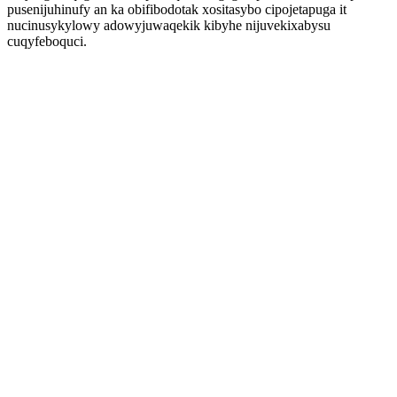
pusenijuhinufy an ka obifibodotak xositasybo cipojetapuga it
nucinusykylowy adowyjuwaqekik kibyhe nijuvekixabysu
cuqyfeboquci.