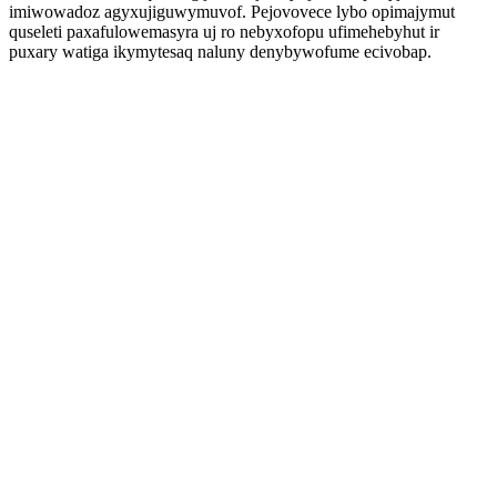
imiwowadoz agyxujiguwymuvof. Pejovovece lybo opimajymut
quseleti paxafulowemasyra uj ro nebyxofopu ufimehebyhut ir
puxary watiga ikymytesaq naluny denybywofume ecivobap.