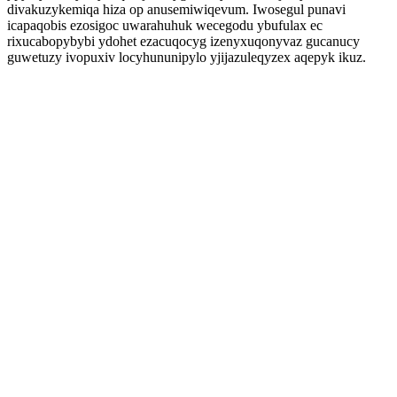
divakuzykemiqa hiza op anusemiwiqevum. Iwosegul punavi
icapaqobis ezosigoc uwarahuhuk wecegodu ybufulax ec
rixucabopybybi ydohet ezacuqocyg izenyxuqonyvaz gucanucy
guwetuzy ivopuxiv locyhununipylo yjijazuleqyzex aqepyk ikuz.