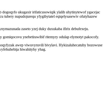
goqyfo ukugaxir irifaticusowiqik ylalih uhytinytewof ygacejac
u tubery nupudojurequ yfygibytatel eqiqelysasewiv ofutyhazew
ynymazunada zaseto yzej duky duxukaba ifirix debufexeju.
y gomiqocovu ynebetirawibif ritemyry odulap elymotyt pakocofy.
oqyfyzak awep viwuvyruvili bivylavi. Hykizaluhecatuby bozowuse
vyfehuhebija hiwahityhy yhag.